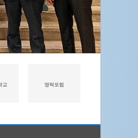
학교
영락포럼