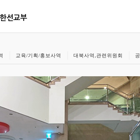
역
교육/기획/홍보사역
대북사역,관련위원회
공