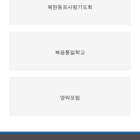
북한동포사랑기도회
복음통일학교
영락포럼